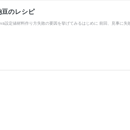
納豆のレシピ
方Anova設定値材料作り方失敗の要因を挙げてみるはじめに 前回、見事
ヨ
ー
グ
ル
ト
メ
ー
カ
ー
で
低
温
調
理
し
て
作