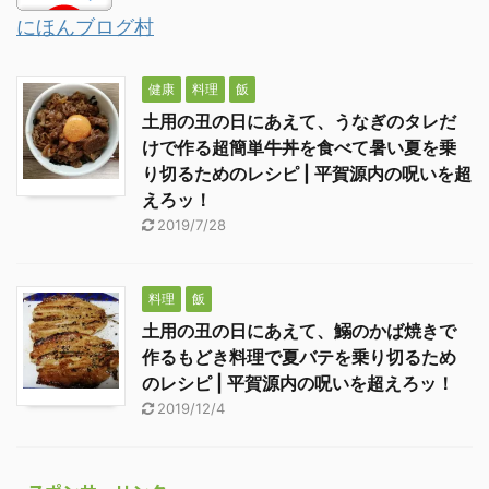
にほんブログ村
健康
料理
飯
土用の丑の日にあえて、うなぎのタレだ
けで作る超簡単牛丼を食べて暑い夏を乗
り切るためのレシピ | 平賀源内の呪いを超
えろッ！
2019/7/28
料理
飯
土用の丑の日にあえて、鰯のかば焼きで
作るもどき料理で夏バテを乗り切るため
のレシピ | 平賀源内の呪いを超えろッ！
2019/12/4