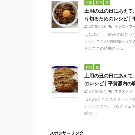
健康
料理
飯
土用の丑の日にあえて
り切るためのレシピ |
2019/7/28
ネクストフ
はじめに 土用の丑の日にう
ということが 結構知られて
そしてこの時期のう ...
料理
飯
土用の丑の日にあえて
のレシピ | 平賀源内
2019/12/4
ネクストフ
はじめに ネクストフーディスト
ということで、うなぎジェネ
鰯の ...
スポンサーリンク