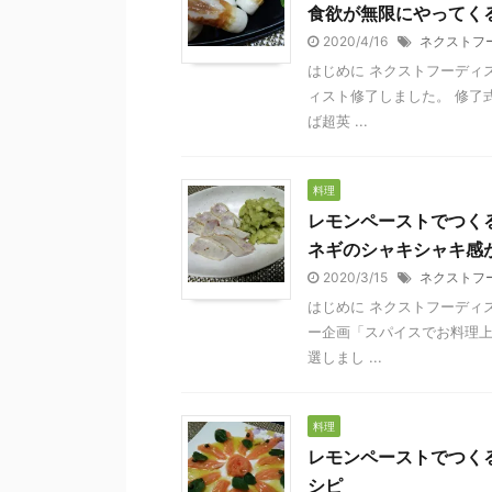
食欲が無限にやってく
2020/4/16
ネクストフ
はじめに ネクストフーディスト
ィスト修了しました。 修了
ば超英 ...
料理
レモンペーストでつくる
ネギのシャキシャキ感
2020/3/15
ネクストフ
はじめに ネクストフーディスト
ー企画「スパイスでお料理
選しまし ...
料理
レモンペーストでつく
シピ