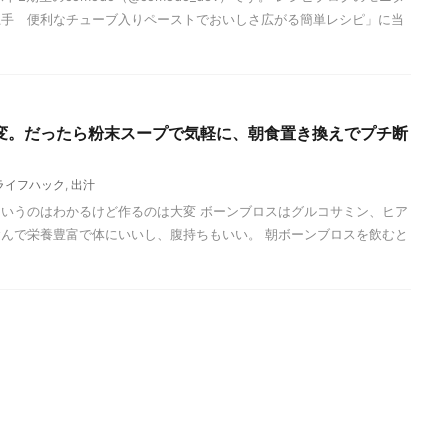
上手 便利なチューブ入りペーストでおいしさ広がる簡単レシピ」に当
変。だったら粉末スープで気軽に、朝食置き換えでプチ断
ライフハック
,
出汁
いうのはわかるけど作るのは大変 ボーンブロスはグルコサミン、ヒア
んで栄養豊富で体にいいし、腹持ちもいい。 朝ボーンブロスを飲むと