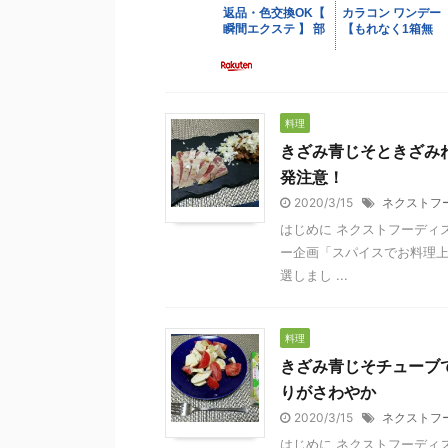
料理
きざみ青じそときざみね
発注意！
2020/3/15
ネクストフ
はじめに ネクストフーディスト
ー企画「スパイスでお料理
選しまし ...
料理
きざみ青じそチューブで
りがさわやか
2020/3/15
ネクストフ
はじめに ネクストフーディスト