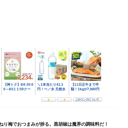
とねり梅でおつまみが捗る。黒胡椒は魔界の調味料だ！