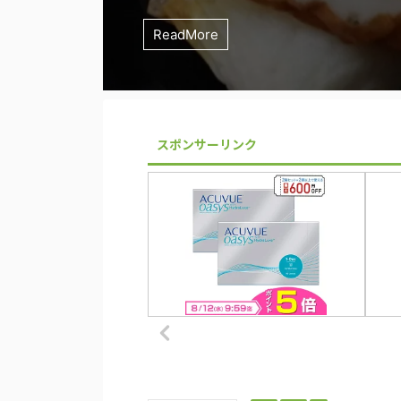
顔合わせしたかったのにとは思いますが…
ブスパイスを使った簡単レシピを作って
ブスパイスを使った簡単レシピを作って
ブスパイスを使った簡単レシピを作って
プだけもって車で通勤していたこともあ
六角レンチ機能付き バーベキュー 焚き
ていきましょう。 レシピ 作り方 ▼ま
す。 そしてこの時期のうなぎは特に高
の日に食べる、鰯のかば焼きのレシピ 
シピ」に当選しました！ ということで
クストフーディスト 修了。 修了式はコ
ょう。 レモン汁ではなく、レモンペー
ょう。 しそやネギの臭みけし効果 ハー
ょう。 青じそと大葉の違い 青じそと
体質もあるだろうけど、朝スープに置き
火おこし キャンプ アウトドア 収納ケ
こします。チムニースターターの種火。
売れる時期だからでしょうけど） うな
鰯・・・・・・・・・・・2尾 うなぎの
ブスパイスを使った簡単レシピを作って
ReadMore
ReadMore
ReadMore
ReadMore
ReadMore
ReadMore
ReadMore
ReadMore
ReadMore
ReadMore
ルスの影響で中止でした。 活動を通じ
うのが新しい レモン関係の調味料では
が料理の臭みを抑えるために使われてい
何が違うんだろう。 スーパーで見かけ
めちゃくちゃ調子いいし、体が軽い感じ
created by Rinker HEWFLIT Amaz
いな、掃除しないとだめね ウェーバー(We
しい時期は冬眠に向けて栄養を蓄える1
レ・・・・・・お好みで 作り方 ▼まず
ょう。 マグロにアボカド！！ そうです
調味料を使ったり楽しかったなぁ！
が一般的。 そこをペースト状にしたの
しそやネギも臭み消しとして優秀。 ね
思っていました。 事は単純で大葉は部
でも習慣化できなかったんです 作るの
Yahooショッピング いざ薪を割ってい
バーベキュー コンロ BBQ グリル 着火剤
われている中で、 平賀源内してやった
きましょう。指でさばきますよ。 ▼お
ドと言えば森のミルク。 わさび醤油で
pic.twitter.com/nstqvTS58M — コモド
になかった試み。 レモンをのせる系っ
てはネギ臭が口に残ることもありますが
でした。 しそは芽と葉の部分が食用と
さい…… ▼過去の記事 粉末のボーンブ
の洗練された薪。刃を食わせて ...
然素材点火キューブ 48個入(一回あた
ところでしょう。 いや、丑の日なんだ
ラまで包丁を入れて、エラ、内臓をぬい
なんだかマグロみたいな錯覚を覚えるあ
(@comodo_dev ...
シュレモンを削ったりと結構めんどくさ
ばスーパーのなめろう用のアジです。 
れています。 これを区別するために、
ないかなぁと探してみると まあ、あるよ
33円) 【日本正規品】 ...
べようよ 十二支の丑。 そう、丑、うし
いをきれいにします ▼背骨に沿って尾
ド。 それをこともあろうに、炙りマグ
あとはワックスとる ...
高い食品は楽ちん ...
ソ、葉 ...
りゃみんな面倒くさ ...
Beefですよ。 牛を食べましょう。 う
でさばいていきます。 ▼背骨をつまん
に食べるなんて！！ 贅沢ここに極まれ
スポンサーリンク
で作る、超簡単牛丼 ...
プロックをしめるように頭 ...
乱 ということで ...