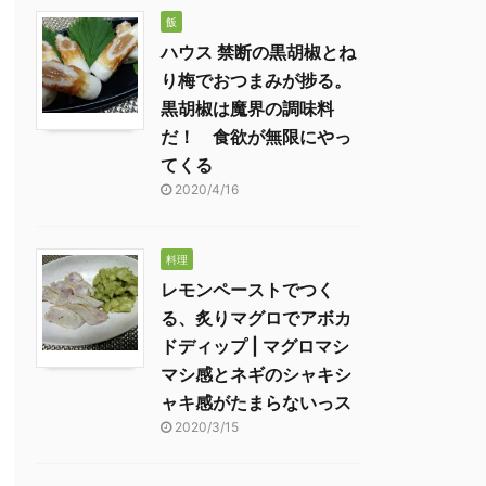
飯
ハウス 禁断の黒胡椒とね
り梅でおつまみが捗る。
黒胡椒は魔界の調味料
だ！ 食欲が無限にやっ
てくる
2020/4/16
料理
レモンペーストでつく
る、炙りマグロでアボカ
ドディップ | マグロマシ
マシ感とネギのシャキシ
ャキ感がたまらないっス
2020/3/15