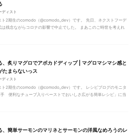
る
ーディスト
2期生のcomodo（@comodo_dev）です。 先日、ネクストフーデ
式は残念ながらコロナの影響で中止でした。 まあこのご時世を考えれ
、炙りマグロでアボカドディップ | マグロマシマシ感と
がたまらないっス
ーディスト
2期生のcomodo（@comodo_dev）です。 レシピブログのモニタ
上手 便利なチューブ入りペーストでおいしさ広がる簡単レシピ」に当
る、簡単サーモンのマリネとサーモンの洋風なめろうのレ