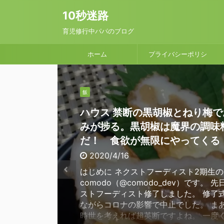
10秒迷路
育児修行中パパのブログ
ホーム
プライバシーポリシ
ー / 問い合わせフォー
健康
料理
飯
料理
料理
料理
料理
料理
飯
料理
料理
飯
飯
ム
土用の丑の日にあえて、うなぎ
土用の丑の日にあえて、鰯のか
ハウス 禁断の黒胡椒とねり梅で
レモンペーストでつくる、炙り
レモンペーストでつくる、簡単
きざみ青じそときざみねぎ塩で
きざみ青じそチューブで作る簡
ボーンブロス自作は大変。だっ
【BBQ】Hewflitのハンドアッ
【BBQ】BBQ Pit BoysのDry chi
だけで作る超簡単牛丼を食べて
で作るもどき料理で夏バテを乗
みが捗る。黒胡椒は魔界の調味
でアボカドディップ | マグロマ
ンのマリネとサーモンの洋風な
簡単ネギダクなめろうのレシピ |
カプレーゼ！ | バジルの代わり
末スープで気軽に、朝食置き換
斧)を買ったら、薪割りがすこ
でプルドポークを作った。サー
を乗り切るためのレシピ | 平賀
ためのレシピ | 平賀源内の呪い
だ！ 食欲が無限にやってくる
感とネギのシャキシャキ感がた
のレシピ
酒蒸発注意！
の香りがさわやか
チ断食しよう。
たという話
ァイヤ使ってみたけどこれは便
呪いを超えろッ！
ろッ！
いっス
2020/4/16
2020/3/15
2020/3/15
2020/3/15
2020/3/1
2020/3/6
2020/1/26
2019/7/28
2019/12/4
2020/3/15
はじめに ネクストフーディスト2期生の
はじめに ネクストフーディスト2期生の
はじめに ネクストフーディスト2期生の
はじめに ネクストフーディスト2期生の
ボーンブロスが体にいいっていうのはわ
Hewflitのハンドアックス ▼これです
はじめに ネクストフーディスト2期生の
comodo（@comodo_dev）です。 
comodo（@comodo_dev）です。 
comodo（@comodo_dev）です。 
comodo（@comodo_dev）です。 
作るのは大変 ボーンブロスはグルコサ
た攻撃力をにじませるフォルム なーん
comodo（@comodo_dev）です。 
はじめに 土用の丑の日にうなぎを食う
はじめに ネクストフーディスト２期生
はじめに ネクストフーディスト2期生の
ストフーディスト修了しました。 修了
グのモニター企画「スパイスでお料理上
グのモニター企画「スパイスでお料理上
グのモニター企画「スパイスでお料理上
アルロン酸やグリシンを多く含んで栄養
れそうなフォルムですが、 購入動機は
イラブを作りました。 BBQ Pit Boys
賀源内がうなぎ屋のためにやったマーケ
comodo（@comodo_dev）です。 
comodo（@comodo_dev）です。 
ながらコロナの影響で中止でした。 ま
なチューブ入りペーストでおいしさ広が
なチューブ入りペーストでおいしさ広が
なチューブ入りペーストでおいしさ広が
にいいし、腹持ちもいい。 朝ボーンブ
た目もよさそうな斧。 Hewflitハンドア
はかなりの量が出来上がったので 活用
だということが 結構知られてきていま
ですよね。 ということで、うなぎジェ
グのモニター企画「スパイスでお料理上
時世を考えれば超英断ですよね。 一度
シピ」に当選しました！ ということで
シピ」に当選しました！ ということで
シピ」に当選しました！ ということで
むと昼まで空腹を気にせず過ごせるから
斧 斧 マサカリ 薪割り コンパクト ミニ
たいところ。 ということでプルドポー
ーパーのうなぎ特設売り場は例年にぎわ
として鰯でかば焼きを作りましょう。 
なチューブ入りペーストでおいしさ広が