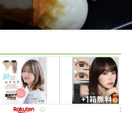
… #ネ
いきまし
いきまし
いきまし
るほど。
火 落ち木
ずは火をお
い（まあ
材料
、チュー
ロナウイ
ストとい
ブの多く
大葉って
換えると
ース付き
しかし汚
ぎのおい
タ
いきまし
て様々な
レモン汁
ます。
るために
がいい。
on 楽天市場
ber)
0月だとい
は鰯を捌
。 アボカ
が今まで
ぎに関し
位の名称
が面倒く
く。 ▼こ
 100%天
りという
尻からエ
食べると
 👧2y
てフレッ
…… 例え
して売ら
ロスって
りたったの
から丑食
て、血合
のアボカ
かった。
加工度が
芽は芽シ
ね。 そ
、牛、
まで親指
ロと一緒
なぎのタレ
で、ジッ
りっ（錯