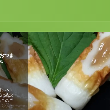
のタレ
ば焼き
おつま
マグロ
サーモ
作る、
単和風
たら粉
クス(手
li rub
暑い夏
り切る
料
シマシ
めろう
 日本
にしそ
えでプ
ぶる捗っ
クルフ
源内の
を超え
まらな
利。
かるけど
。洗練され
先日、ネク
レシピブロ
レシピブロ
レシピブロ
ミン、ヒ
ておしゃ
前回、ドラ
のは、平
の
式は残念
手 便利
手 便利
手 便利
豊富で体
安くて見
のレシピで
ティング
うなぎ高い
レシピブロ
あこのご
る簡単レ
る簡単レ
る簡単レ
ロスを飲
ックス 手
していき
すが、ス
ネリック
手 便利
くらいは
、チュー
、チュー
、チュー
、朝スー
 持ち運び
クを作っ
っていま
土用の丑
る簡単レ