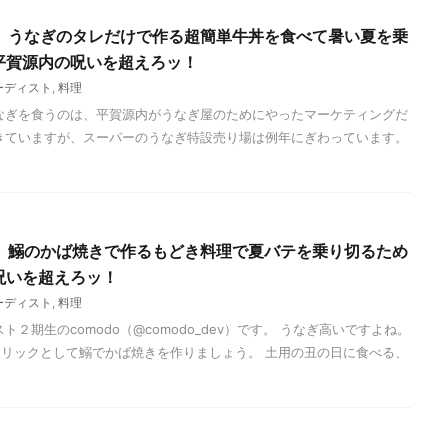
、うなぎのタレだけで作る超簡単牛丼を食べて暑い夏を乗
 平賀源内の呪いを超えろッ！
ーディスト
,
料理
なぎを食うのは、平賀源内がうなぎ屋のためにやったマーケティングだ
きていますが、スーパーのうなぎ特設売り場は例年にぎわっています。
、鰯のかば焼きで作るもどき料理で夏バテを乗り切るため
の呪いを超えろッ！
ーディスト
,
料理
２期生のcomodo（@comodo_dev）です。 うなぎ高いですよね。
リックとして鰯でかば焼きを作りましょう。 土用の丑の日に食べる、