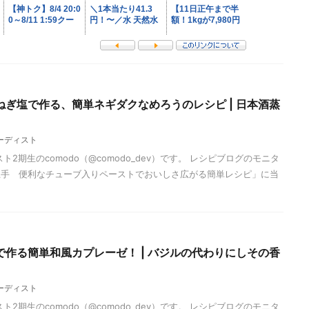
ぎ塩で作る、簡単ネギダクなめろうのレシピ | 日本酒蒸
ーディスト
2期生のcomodo（@comodo_dev）です。 レシピブログのモニタ
上手 便利なチューブ入りペーストでおいしさ広がる簡単レシピ」に当
作る簡単和風カプレーゼ！ | バジルの代わりにしその香
ーディスト
2期生のcomodo（@comodo_dev）です。 レシピブログのモニタ