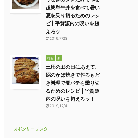
超簡単牛丼を食べて暑い
夏を乗り切るためのレシ
ピ | 平賀源内の呪いを超
えろッ！
2019/7/28
料理
飯
土用の丑の日にあえて、
鰯のかば焼きで作るもど
き料理で夏バテを乗り切
るためのレシピ | 平賀源
内の呪いを超えろッ！
2019/12/4
スポンサーリンク