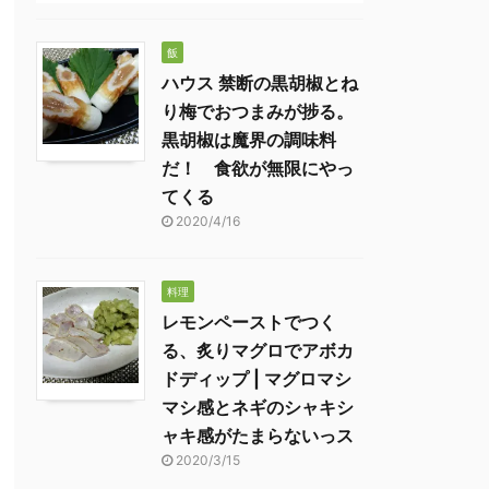
飯
ハウス 禁断の黒胡椒とね
り梅でおつまみが捗る。
黒胡椒は魔界の調味料
だ！ 食欲が無限にやっ
てくる
2020/4/16
料理
レモンペーストでつく
る、炙りマグロでアボカ
ドディップ | マグロマシ
マシ感とネギのシャキシ
ャキ感がたまらないっス
2020/3/15