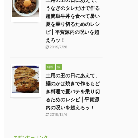
土用の丑の日にあえて、
うなぎのタレだけで作る
超簡単牛丼を食べて暑い
夏を乗り切るためのレシ
ピ | 平賀源内の呪いを超
えろッ！
2019/7/28
料理
飯
土用の丑の日にあえて、
鰯のかば焼きで作るもど
き料理で夏バテを乗り切
るためのレシピ | 平賀源
内の呪いを超えろッ！
2019/12/4
スポンサーリンク