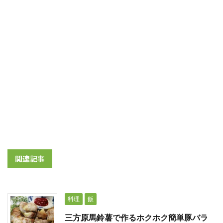
関連記事
料理
飯
三方原馬鈴薯で作るホクホク簡単豚バラ