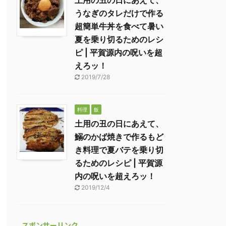
土用の丑の日にあえて、
うなぎのタレだけで作る
超簡単牛丼を食べて暑い
夏を乗り切るためのレシ
ピ | 平賀源内の呪いを超
えろッ！
2019/7/28
料理
飯
土用の丑の日にあえて、
鰯のかば焼きで作るもど
き料理で夏バテを乗り切
るためのレシピ | 平賀源
内の呪いを超えろッ！
2019/12/4
スポンサーリンク