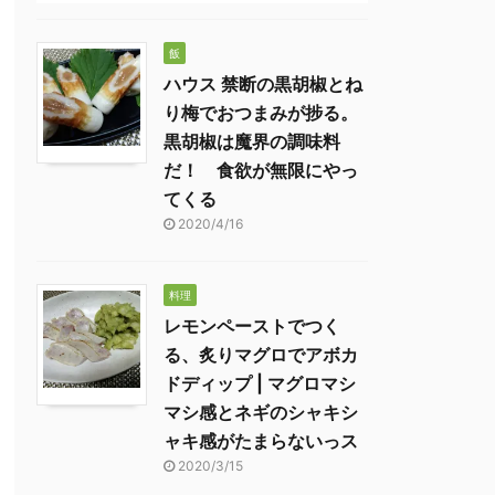
飯
ハウス 禁断の黒胡椒とね
り梅でおつまみが捗る。
黒胡椒は魔界の調味料
だ！ 食欲が無限にやっ
てくる
2020/4/16
料理
レモンペーストでつく
る、炙りマグロでアボカ
ドディップ | マグロマシ
マシ感とネギのシャキシ
ャキ感がたまらないっス
2020/3/15