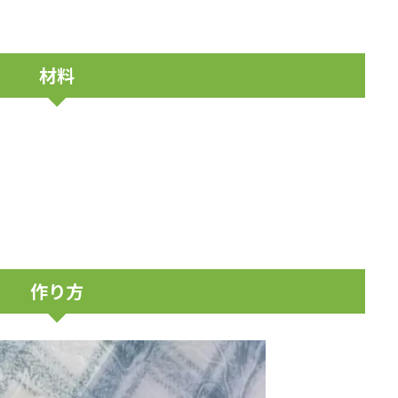
材料
作り方